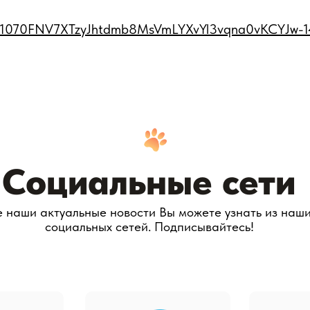
s/d/1070FNV7XTzyJhtdmb8MsVmLYXvYl3vqna0vKCYJw-
Социальные сети
е наши актуальные новости Вы можете узнать из наш
социальных сетей. Подписывайтесь!