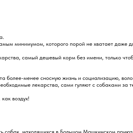
а.
самым минимумом, которого порой не хватает даже д
карства, самый дешевый корм без имени, только что
юта более-менее сносную жизнь и социализацию, вол
обходимые лекарства, сами гуляют с собаками за тер
как воздух!
 собак, находящихся в Большом Машкинском приюте,