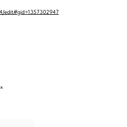
14/edit#gid=1357302947
их