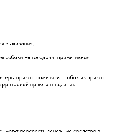
ля выживания.
бы собаки не голодали, примитивная
онтеры приюта сами возят собак из приюта
риторией приюта и т.д. и т.п.
 могут перевести денежные средства в