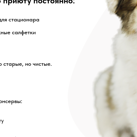
о приюту постоянно:
для стационара
жные салфетки
 старые, но чистые.
онсервы:
ry