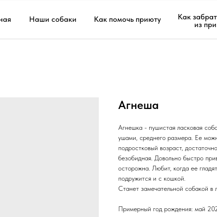
Как забрат
ная
Наши собаки
Как помочь приюту
из пр
Агнеша
Агнешка - пушистая ласковая соб
ушами, среднего размера. Ее можн
подростковый возраст, достаточн
безобидная. Довольно быстро при
осторожна. Любит, когда ее гладя
подружится и с кошкой.
Станет замечательной собакой в 
Примерный год рождения: май 20