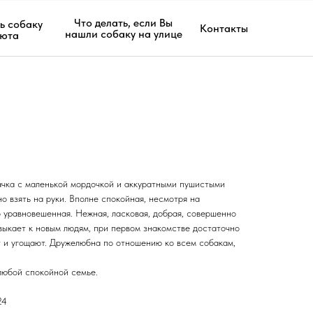
Что делать, если Вы
ь собаку
Контакты
нашли собаку на улице
июта
ачка с маленькой мордочкой и аккуратными пушистыми
о взять на руки. Вполне спокойная, несмотря на
о уравновешенная. Нежная, ласковая, добрая, совершенно
выкает к новым людям, при первом знакомстве достаточно
т и угощают. Дружелюбна по отношению ко всем собакам,
любой спокойной семье.
24