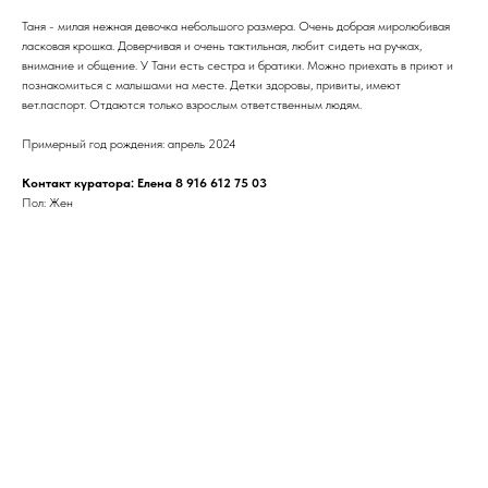
Таня - милая нежная девочка небольшого размера. Очень добрая миролюбивая
ласковая крошка. Доверчивая и очень тактильная, любит сидеть на ручках,
внимание и общение. У Тани есть сестра и братики. Можно приехать в приют и
познакомиться с малышами на месте. Детки здоровы, привиты, имеют
вет.паспорт. Отдаются только взрослым ответственным людям.
Примерный год рождения: апрель 2024
Контакт куратора: Елена 8 916 612 75 03
Пол: Жен