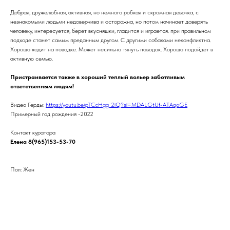
Добрая, дружелюбная, активная, но немного робкая и скромная девочка, с
незнакомыми людьми недоверчива и осторожна, но потом начинает доверять
человеку, интересуется, берет вкусняшки, гладится и играется. при правильном
подходе станет самым преданным другом. С другими собаками неконфликтна.
Хорошо ходит на поводке. Может несильно тянуть поводок. Хорошо подойдет в
активную семью.
Пристраивается также в хороший теплый вольер заботливым
ответственным людям!
Видео Герды:
https://youtu.be/pTCcHgg_2iQ?si=MDALGtUf-ATAqoGE
Примерный год рождения -2022
Контакт куратора
Елена 8(965)153-53-70
Пол: Жен