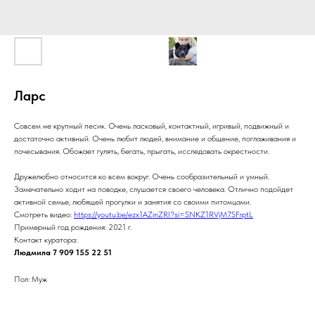
Ларс
Совсем не крупный песик. Очень ласковый, контактный, игривый, подвижный и
достаточно активный. Очень любит людей, внимание и общение, поглаживания и
почесывания. Обожает гулять, бегать, прыгать, исследовать окрестности.
Дружелюбно относится ко всем вокруг. Очень сообразительный и умный.
Замечательно ходит на поводке, слушается своего человека. Отлично подойдет
активной семье, любящей прогулки и занятия со своими питомцами.
Смотреть видео:
https://youtu.be/ezx1AZinZRI?si=SNKZ1RVjM7SFrptL
Примерный год рождения: 2021 г.
Контакт куратора:
Людмила 7 909 155 22 51
Пол: Муж