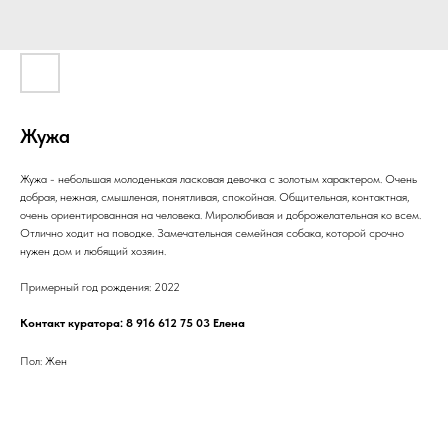
Жужа
Жужа - небольшая молоденькая ласковая девочка с золотым характером. Очень
добрая, нежная, смышленая, понятливая, спокойная. Общительная, контактная,
очень ориентированная на человека. Миролюбивая и доброжелательная ко всем.
Отлично ходит на поводке. Замечательная семейная собака, которой срочно
нужен дом и любящий хозяин.
Примерный год рождения: 2022
Контакт куратора: 8 916 612 75 03 Елена
Пол: Жен