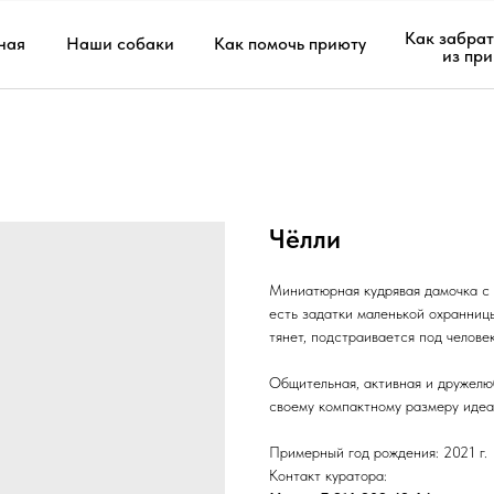
Как забрат
ная
Наши собаки
Как помочь приюту
из пр
Чёлли
Миниатюрная кудрявая дамочка с 
есть задатки маленькой охранницы
тянет, подстраивается под человек
Общительная, активная и дружелю
своему компактному размеру идеа
Примерный год рождения: 2021 г.
Контакт куратора: