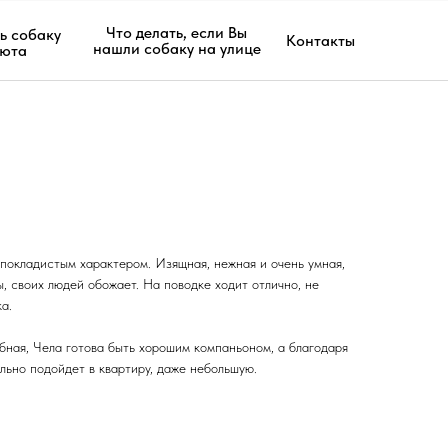
Что делать, если Вы
ь собаку
Контакты
нашли собаку на улице
июта
покладистым характером. Изящная, нежная и очень умная,
, своих людей обожает. На поводке ходит отлично, не
а.
бная, Чела готова быть хорошим компаньоном, а благодаря
льно подойдет в квартиру, даже небольшую.