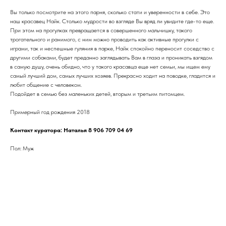
Вы только посмотрите на этого парня, сколько стати и уверенности в себе. Это
наш красавец Найк. Столько мудрости во взгляде Вы вряд ли увидите где-то еще.
При этом на прогулках превращается в совершенного мальчишку, такого
трогательного и ранимого, с ним можно проводить как активные прогулки с
играми, так и неспешные гуляния в парке, Найк спокойно переносит соседство с
другими собаками, будет преданно заглядывать Вам в глаза и проникать взгядом
в самую душу, очень обидно, что у такого красавца еще нет семьи, мы ищем ему
самый лучший дом, самых лучших хозяев. Прекрасно ходит на поводке, гладится и
любит общение с человеком.
Подойдет в семью без маленьких детей, вторым и третьим питомцем.
Примерный год рождения 2018
Контакт куратора: Наталья 8 906 709 04 69
Пол: Муж