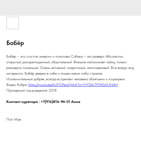
Бобёр
Бобёр – это сгусток энергии и позитива. Собака – экстраверт. Абсолютно
открытый, раскрепощенный, общительный. Внешне напоминает лайку, только
размером поменьше. Очень активный, энергичный, непоседливый. Все вокруг ему
интересно. Бобёр уверен в себе и лишен каких-либо страхов.
Исключительный добряк, всегда встречает человека объятьями и поцелуями.
Видео Бобра:
https://youtu.be/hUFOPeaQ6h4?si=HYDlw7f7Wl5M3HAH
Примерный год рождения: 2018
Контакт куратора : +7(916)816-94-01 Анна
Пол: Муж