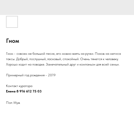
Гном
Гном - совсем не большой песик, его можно взять на ручки. Похож на метиса
таксы. Добрый, послушный, ласковый, спокойный. Очень тянется к человеку.
Хорошо ходит на поводке. Замечательный друг и компаньон для всей семьи.
Примерный год рождения - 2019
Контакт куратора
Елена 8 916 612 75 03
Пол: Муж