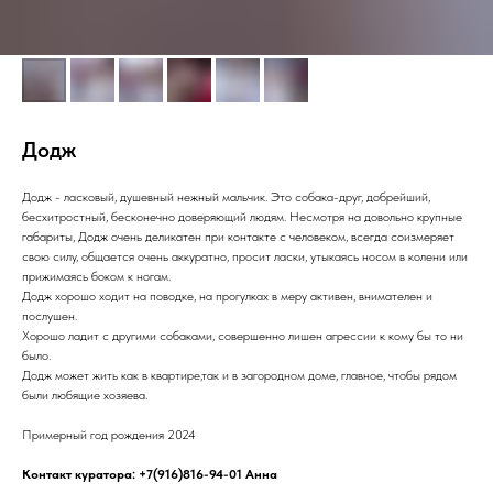
Додж
Додж - ласковый, душевный нежный мальчик. Это собака-друг, добрейший,
бесхитростный, бесконечно доверяющий людям. Несмотря на довольно крупные
габариты, Додж очень деликатен при контакте с человеком, всегда соизмеряет
свою силу, общается очень аккуратно, просит ласки, утыкаясь носом в колени или
прижимаясь боком к ногам.
Додж хорошо ходит на поводке, на прогулках в меру активен, внимателен и
послушен.
Хорошо ладит с другими собаками, совершенно лишен агрессии к кому бы то ни
было.
Додж может жить как в квартире,так и в загородном доме, главное, чтобы рядом
были любящие хозяева.
Примерный год рождения 2024
Контакт куратора: +7(916)816-94-01 Анна