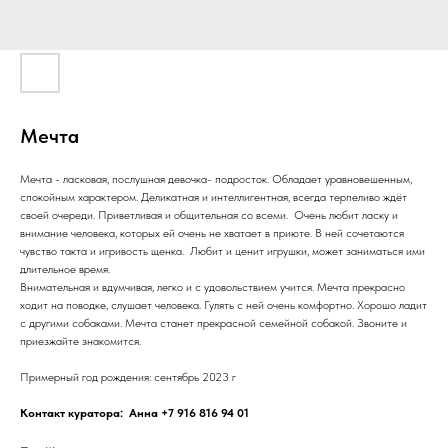
Мечта
Мечта - ласковая, послушная девочка- подросток. Обладает уравновешенным,
спокойным характером. Деликатная и интеллигентная, всегда терпеливо ждёт
своей очереди. Приветливая и общительная со всеми. Очень любит ласку и
внимание человека, которых ей очень не хватает в приюте. В ней сочетаются
чувство такта и игривость щенка. Любит и ценит игрушки, может заниматься ими
длительное время.
Внимательная и вдумчивая, легко и с удовольствием учится. Мечта прекрасно
ходит на поводке, слушает человека. Гулять с ней очень комфортно. Хорошо ладит
с другими собаками. Мечта станет прекрасной семейной собакой. Звоните и
приезжайте знакомится.
Примерный год рождения: сентябрь 2023 г
Контакт куратора: Анна +7 916 816 94 01