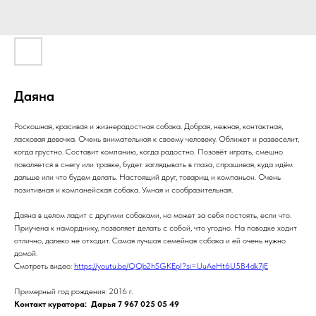
Даяна
Роскошная, красивая и жизнерадостная собака. Добрая, нежная, контактная,
ласковая девочка. Очень внимательная к своему человеку. Оближет и развеселит,
когда грустно. Составит компанию, когда радостно. Позовёт играть, смешно
поваляется в снегу или травке, будет заглядывать в глаза, спрашивая, куда идём
дальше или что будем делать. Настоящий друг, товарищ и компаньон. Очень
позитивная и компанейская собака. Умная и сообразительная.
Даяна в целом ладит с другими собаками, но может за себя постоять, если что.
Приучена к наморднику, позволяет делать с собой, что угодно. На поводке ходит
отлично, далеко не отходит. Самая лучшая семейная собака и ей очень нужно
домой.
Смотреть видео:
https://youtu.be/QQb2hSGKEpI?si=UuAeHt6U5B4dk7jE
Примерный год рождения: 2016 г.
Контакт куратора: Дарья 7 967 025 05 49