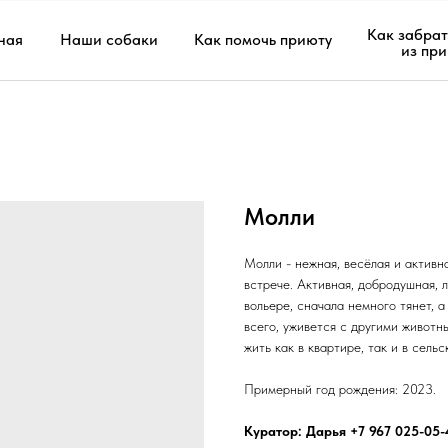
Как забрат
ная
Наши собаки
Как помочь приюту
из пр
Молли
Молли - нежная, весёлая и активн
встрече. Активная, добродушная, 
вольере, сначала немного тянет, 
всего, уживется с другими животн
жить как в квартире, так и в сельс
Примерный год рождения: 2023.
Куратор: Дарья +7 967 025-05-