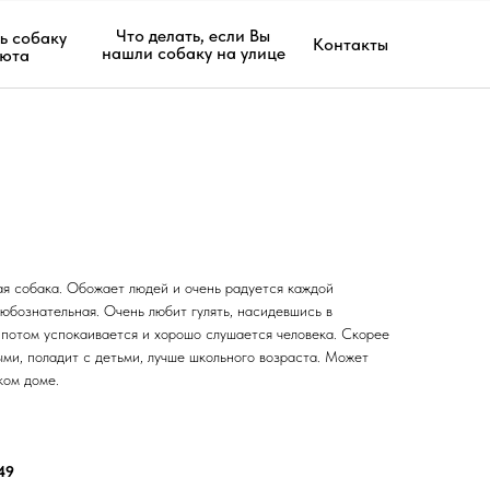
Что делать, если Вы
ь собаку
Контакты
нашли собаку на улице
июта
ая собака. Обожает людей и очень радуется каждой
любознательная. Очень любит гулять, насидевшись в
а потом успокаивается и хорошо слушается человека. Скорее
ыми, поладит с детьми, лучше школьного возраста. Может
ком доме.
49