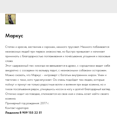
Маркус
Статен и красив, застенчив и скромен, немного трусоват. Немного побаивается
незнакомых людей при первом знакомстве, но быстро привыкает и начинает
принимать с благодарностью поглаживания и почёсывания, угощения и ласковые
слова.
Этот сдержанный пес никогда не ввязывается в драки, с сородичами ведет себя
аккуратно: с соседями по вольеру ладит, с незнакомыми собаками осторожен.
Можно сказать, что Маркус - интроверт с богатым внутренним миром. Умен и
тактичен с теми, кого туда впускает. Он очень подойдет тем людям, которые
поймут и примут не только радостные вопли и виляния при виде хозяина, но и
тихое посапывания рядом, уткнувшись носом в ногу и долгий благодарный взгляд.
Отлично ходит на поводке, откликается на свое имя и очень хочет найти своего
хозяина.
Примерный год рождения: 2017 г.
Контакт куратора:
Людмила 8 909 155 22 51