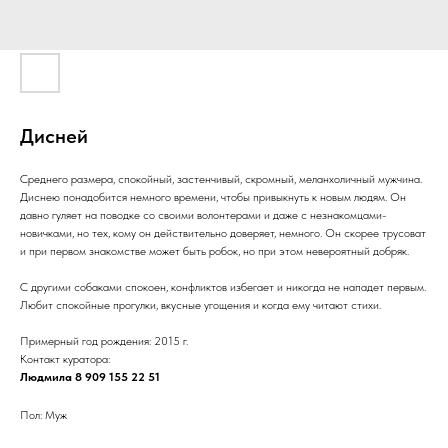
Дисней
Среднего размера, спокойный, застенчивый, скромный, меланхоличный мужчина.
Диснею понадобится немного времени, чтобы привыкнуть к новым людям. Он
давно гуляет на поводке со своими волонтерами и даже с незнакомцами-
новичками, но тех, кому он действительно доверяет, немного. Он скорее трусоват
и при первом знакомстве может быть робок, но при этом невероятный добряк.
С другими собаками спокоен, конфликтов избегает и никогда не нападет первым.
Любит спокойные прогулки, вкусные угощения и когда ему читают стихи.
Примерный год рождения: 2015 г.
Контакт куратора:
Людмила 8 909 155 22 51
Пол: Муж