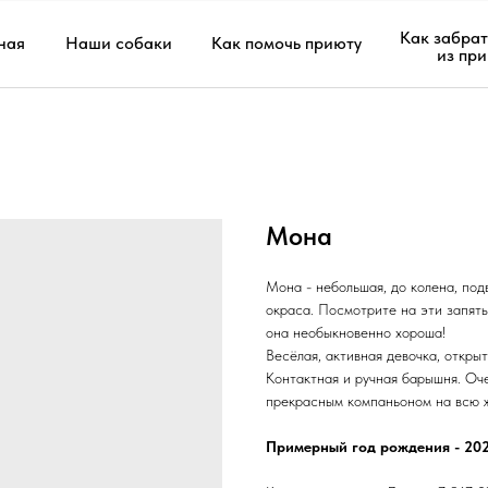
Как забрат
ная
Наши собаки
Как помочь приюту
из пр
Мона
Мона - небольшая, до колена, под
окраса. Посмотрите на эти запятые
она необыкновенно хороша!
Весёлая, активная девочка, откры
Контактная и ручная барышня. Оч
прекрасным компаньоном на всю 
Примерный год рождения - 20