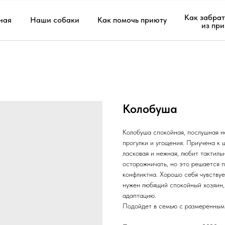
Как забрат
ная
Наши собаки
Как помочь приюту
из пр
Колобуша
Колобуша спокойная, послушная н
прогулки и угощения. Приучена к 
ласковая и нежная, любит тактиль
осторожничать, но это решается 
конфликтна. Хорошо себя чувствуе
нужен любящий спокойный хозяин, 
адаптацию.
Подойдет в семью с размеренным