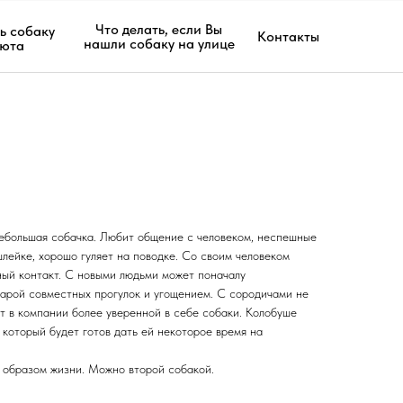
Что делать, если Вы
ь собаку
Контакты
нашли собаку на улице
июта
ебольшая собачка. Любит общение с человеком, неспешные
шлейке, хорошо гуляет на поводке. Со своим человеком
ный контакт. С новыми людьми может поначалу
парой совместных прогулок и угощением. С сородичами не
т в компании более уверенной в себе собаки. Колобуше
который будет готов дать ей некоторое время на
 образом жизни. Можно второй собакой.