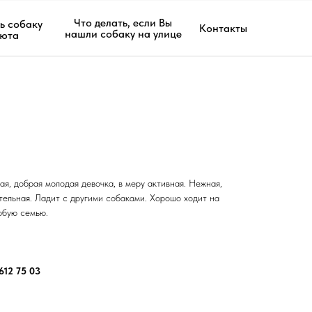
Что делать, если Вы
ь собаку
Контакты
нашли собаку на улице
июта
ая, добрая молодая девочка, в меру активная. Нежная,
тельная. Ладит с другими собаками. Хорошо ходит на
юбую семью.
612 75 03