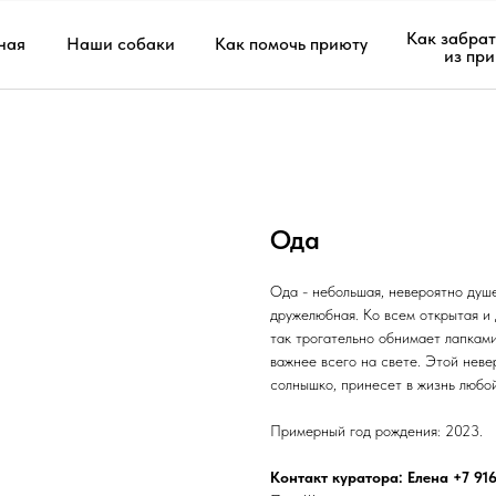
Как забрат
ная
Наши собаки
Как помочь приюту
из пр
Ода
Ода - небольшая, невероятно душ
дружелюбная. Ко всем открытая и
так трогательно обнимает лапками
важнее всего на свете. Этой неве
солнышко, принесет в жизнь любой
Примерный год рождения: 2023.
Контакт куратора: Елена +7 916