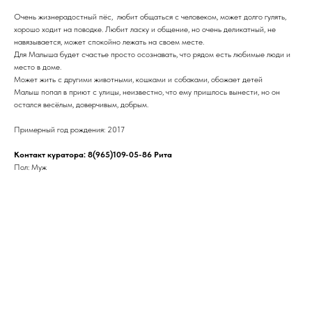
Очень жизнерадостный пёс, любит общаться с человеком, может долго гулять,
хорошо ходит на поводке. Любит ласку и общение, но очень деликатный, не
навязывается, может спокойно лежать на своем месте.
Для Малыша будет счастье просто осознавать, что рядом есть любимые люди и
место в доме.
Может жить с другими животными, кошками и собаками, обожает детей
Малыш попал в приют с улицы, неизвестно, что ему пришлось вынести, но он
остался весёлым, доверчивым, добрым.
Примерный год рождения: 2017
Контакт куратора: 8(965)109-05-86 Рита
Пол: Муж