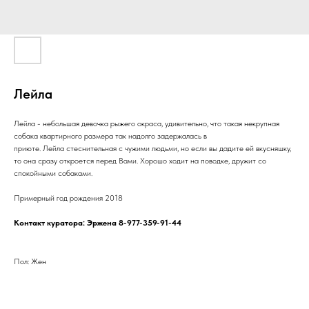
Лейла
Лейла - небольшая девочка рыжего окраса, удивительно, что такая некрупная
собака квартирного размера так надолго задержалась в
приюте. Лейла стеснительная с чужими людьми, но если вы дадите ей вкусняшку,
то она сразу откроется перед Вами. Хорошо ходит на поводке, дружит со
спокойными собаками.
Примерный год рождения 2018
Контакт куратора: Эржена 8-977-359-91-44
Пол: Жен