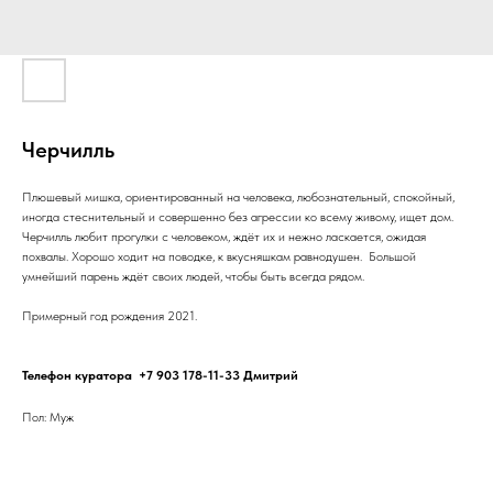
Черчилль
Плюшевый мишка, ориентированный на человека, любознательный, спокойный,
иногда стеснительный и совершенно без агрессии ко всему живому, ищет дом.
Черчилль любит прогулки с человеком, ждёт их и нежно ласкается, ожидая
похвалы. Хорошо ходит на поводке, к вкусняшкам равнодушен. Большой
умнейший парень ждёт своих людей, чтобы быть всегда рядом.
Примерный год рождения 2021.
Телефон куратора +7 903 178-11-33 Дмитрий
Пол: Муж